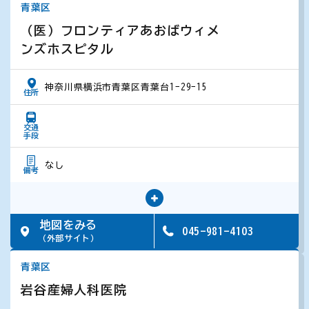
閉じる
青葉区
（医）フロンティアあおばウィメ
（令和8年度）
ンズホスピタル
同一年度に内視鏡検査とエックス線検査の両方を受診
神奈川県横浜市青葉区青葉台1-29-15
住所
することはできません。
連続する年度に内視鏡とエックス線検査を交互に受け
交通
手段
ることはできません。
対象年齢
生年月日
なし
備考
昭和52年（1977年）4月1日以前
に生まれ
内視鏡検査を希望される方へ
50歳以上
た方
受診当日に保険証を必ずお持ちください。
地図をみる
昭和62年（1987年）4月1日以前
に生まれ
045-981-4103
検診の途中で粘膜片を採取する生検を行う場合があり
40歳以上
（外部サイト）
た方
ます。
青葉区
この生検は保険診療となりますので、別途費用がかか
平成19年（2007年）4月1日以前
に生まれ
20歳以上
ります。
岩谷産婦人科医院
た方