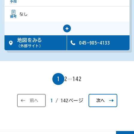
手段
なし
備考
地図をみる
045-985-4133
（外部サイト）
2
142
1
…
1
/
142
ページ
前へ
次へ