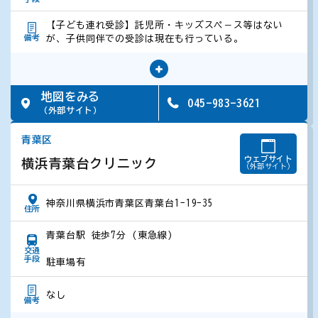
【子ども連れ受診】託児所・キッズスぺ－ス等はない
備考
が、子供同伴での受診は現在も行っている。
地図をみる
045-983-3621
（外部サイト）
青葉区
ウェブサイト
横浜青葉台クリニック
（外部サイト）
神奈川県横浜市青葉区青葉台1-19-35
住所
青葉台駅 徒歩7分 (東急線)
交通
手段
駐車場有
なし
備考