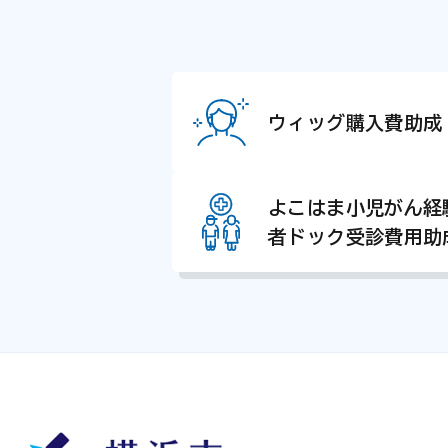
ウィッグ購入費助成
よこはま小児がん経
者ドック受診費用助